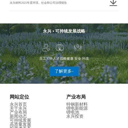
永兴材料2025年度环境、社会和公司治理报告
永兴 ▪ 可持续发展战略
员工关怀
人才战略
健康 安全 环境
了解更多
网站定位
产业布局
永兴首页
特钢新材料
关于永兴
锂电新能源
产业布局
锂电池
新闻动态
永兴投资
可持续发展
高质量发展