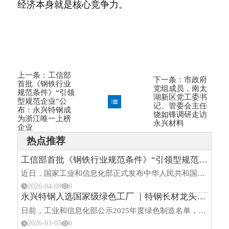
经济本身就是核心竞争力。
上一条：
工信部
下一条：
市政府
首批《钢铁行业
党组成员，南太
规范条件》“引领
湖新区党工委书
型规范企业”公
记、管委会主任
布：永兴特钢成
饶如锋调研走访
为浙江唯一上榜
永兴材料
企业
热点推荐
工信部首批《钢铁行业规范条件》“引领型规范企业”公布：永兴特钢成为浙江唯一上榜企业
近日，国家工业和信息化部正式发布中华人民共和国工业和信息化部公告2026年第7号，对符合《钢铁行业规范条件（2025年版）》的企业（第一批）名单予以公告。在全国34家获评的“引领型规范企业”中，湖州永
2026-04-08
0
永兴特钢入选国家级绿色工厂 ｜特钢长材龙头勾勒循环经济新图景
日前，工业和信息化部公示2025年度绿色制造名单，湖州永兴特种不锈钢有限公司正式通过“国家级绿色工厂”认证。这家国内第二、全球第五的专业不锈钢长材制造商，正试图用一条独特的循环经济路径，为钢铁行业的绿
2026-03-05
0